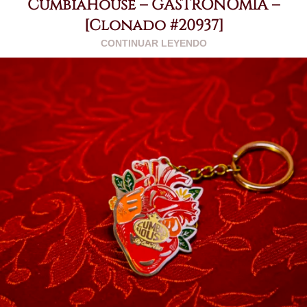
CumbiaHouse – GASTRONOMÍA –
[Clonado #20937]
CONTINUAR LEYENDO