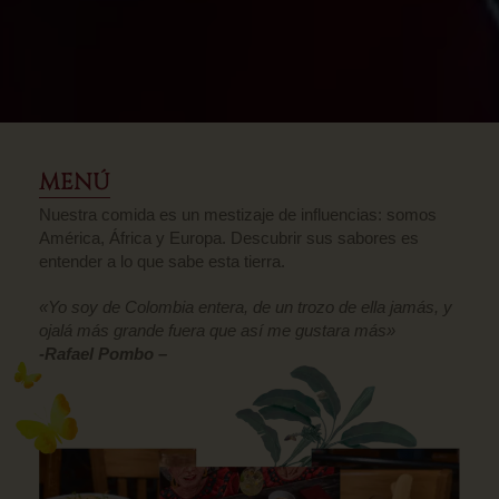
EL TEMPLO DE LA
MENÚ
MÚSICA
Nuestra comida es un mestizaje de influencias: somos
DEL MUNDO Y LA
América, África y Europa. Descubrir sus sabores es
COLOMBIANIDAD
entender a lo que sabe esta tierra.
«Yo soy de Colombia entera, de un trozo de ella jamás, y
HAZ TU RESERVA
ojalá más grande fuera que así me gustara más»
-Rafael Pombo –