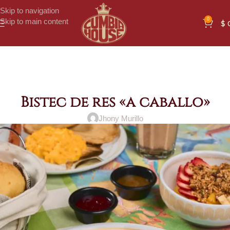
Skip to navigation
0
Skip to main content
$
Bistec de res «a caballo»
Jhony Murillo