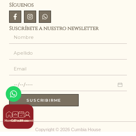
Síguenos
Suscríbete a nuestro newsletter
SUSCRIBIRME
Home
Carta
Reservas
Mi cuenta
Copyright © 2026 Cumbia House