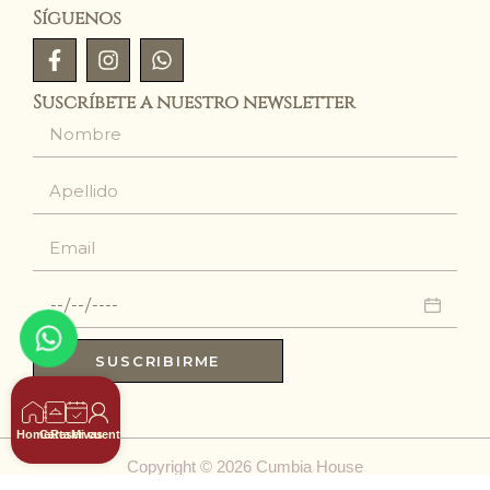
Síguenos
Suscríbete a nuestro newsletter
SUSCRIBIRME
Home
Carta
Reservas
Mi cuenta
Copyright © 2026 Cumbia House