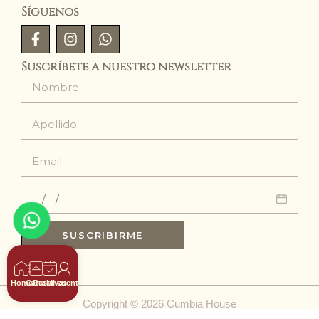
Síguenos
Suscríbete a nuestro newsletter
SUSCRIBIRME
Home
Carta
Reservas
Mi cuenta
Copyright © 2026 Cumbia House