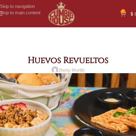
Skip to navigation
0
Skip to main content
$
Huevos Revueltos
Jhony Murillo