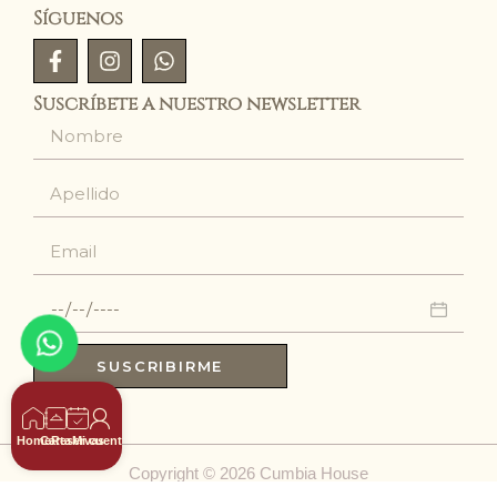
Síguenos
Suscríbete a nuestro newsletter
SUSCRIBIRME
Home
Carta
Reservas
Mi cuenta
Copyright © 2026 Cumbia House