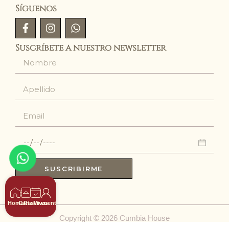
Síguenos
Suscríbete a nuestro newsletter
SUSCRIBIRME
Home
Carta
Reservas
Mi cuenta
Copyright © 2026 Cumbia House