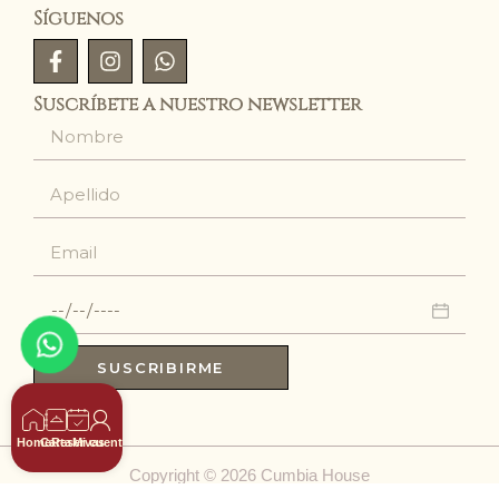
Síguenos
Suscríbete a nuestro newsletter
SUSCRIBIRME
Home
Carta
Reservas
Mi cuenta
Copyright © 2026 Cumbia House