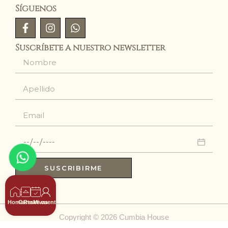
Síguenos
Suscríbete a nuestro newsletter
SUSCRIBIRME
Home
Carta
Reservas
Mi cuenta
Copyright © 2026 Cumbia House