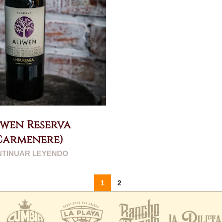
iwen Reserva
Carmenere)
TINUAR LEYENDO
1
2