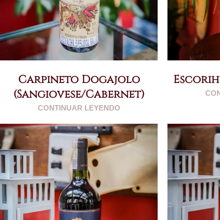
Carpineto Dogajolo
Escorih
(Sangiovese/Cabernet)
CON
CONTINUAR LEYENDO