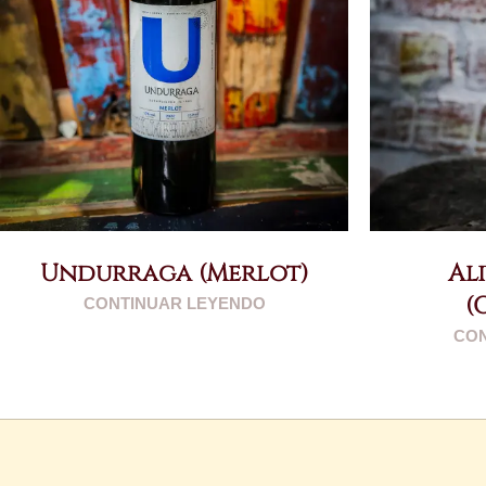
Undurraga (Merlot)
Al
(
CONTINUAR LEYENDO
CON