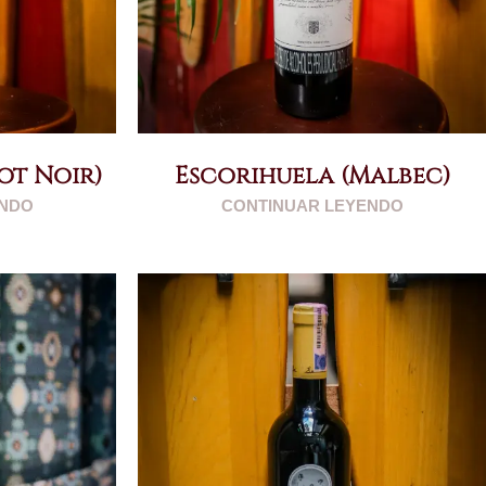
ot Noir)
Escorihuela (Malbec)
ENDO
CONTINUAR LEYENDO