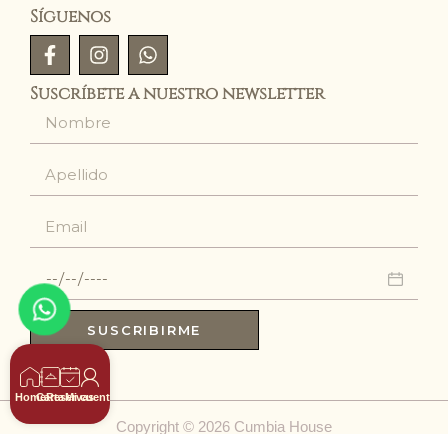
Síguenos
Suscríbete a nuestro newsletter
SUSCRIBIRME
Home
Carta
Reservas
Mi cuenta
Copyright © 2026 Cumbia House