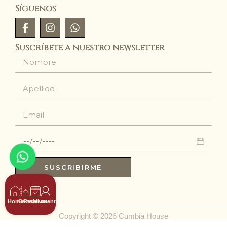
Síguenos
Suscríbete a nuestro newsletter
SUSCRIBIRME
Home
Carta
Reservas
Mi cuenta
Copyright © 2026 Cumbia House