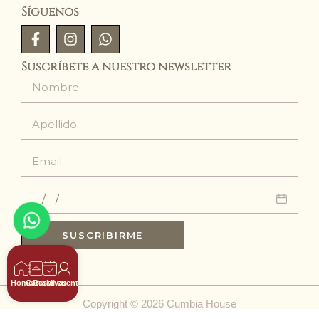
Síguenos
Suscríbete a nuestro newsletter
SUSCRIBIRME
Home
Carta
Reservas
Mi cuenta
Copyright © 2026 Cumbia House