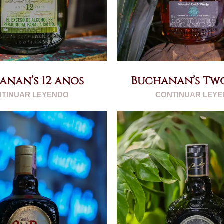
anan’s 12 años
Buchanan’s Two
TINUAR LEYENDO
CONTINUAR LEY