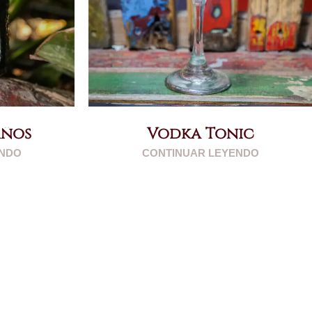
años
Vodka Tonic
ENDO
CONTINUAR LEYENDO