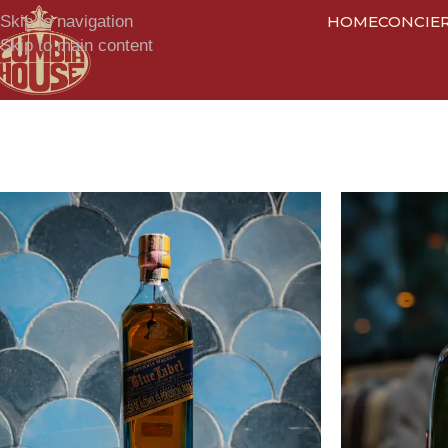
Skip to navigation
HOME
CONCIE
Skip to main content